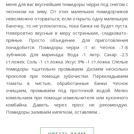
меня для вас вкуснейшие помидоры черри под снегом с
чесноком на зиму. От этих маленьких помидорчиков
невозможно оторваться, если открыть одну маленькую
баночку, то не успокоитесь, пока банка не будет пуста.
Невероятно вкусные в меру остренькие, сладковато-
пряные. Просто объедение. Для приготовления
понадобится: Помидоры черри -1 кг. Чеснок -7-8
зубчиков. Для маринада: Вода -1 литр. Сахар -2.5
ст.ложек. Соль -1 ст.ложка. Уксус 9% -1 ст.ложка. Спелые
помидоры тщательно промываем. Делаем несколько
проколов при помощи зубочистки. Перекладываем
томаты в чистые, обработанные банки. Чеснок
очищаем, промываем под проточной водой. Мелко
измельчаем при помощи измельчителя или кухонного
комбайна. Давить через пресс не рекомендую.
Помидоры заливаем кипятком, оставляем…
ЧИТАТЬ ДАЛЕЕ