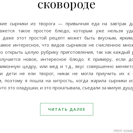
сковороде
ские сырники из творога — привычная еда на завтрак д
ажется такое простое блюдо, которым уже нельзя уд
, даже этот простой рецепт может быть вкусным, ярким
Самое интересное, что видов сырников не счисленное множ
о открыть целую рубрику приготовления, так как каждый 
получается новое, интересное блюдо. К примеру, если д
лимонную цедру, или мед и т.д., вкус совершенно меняетс
и дети не ели творог, никак не могла приучить их к
м, поэтому я пошла на хитрость, когда жарила сырники из
что это оладушки, и это прокатывала, съедали за милую душ
ЧИТАТЬ ДАЛЕЕ
Нет ком