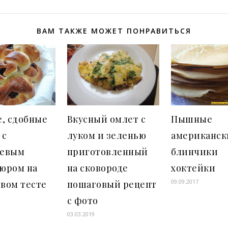
ВАМ ТАКЖЕ МОЖЕТ ПОНРАВИТЬСЯ
, сдобные
Вкусный омлет с
Пышные
 с
луком и зеленью
американск
евым
приготовленный
блинчики
юром на
на сковороде
хоктейки
09.09.2017
вом тесте
пошаговый рецепт
с фото
03.03.2019