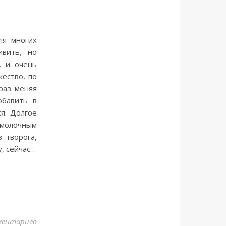
ля многих
ивить, но
, и очень
ество, по
раз меняя
обавить в
я. Долгое
 молочным
 творога,
у, сейчас…
ментариев