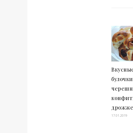
Вкусные
булочки
черешн
конфит
дрожже
17.01.2019