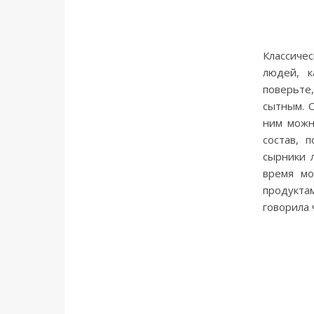
Классиче
людей, к
поверьте
сытным. 
ним можн
состав, 
сырники 
время мо
продукта
говорила 