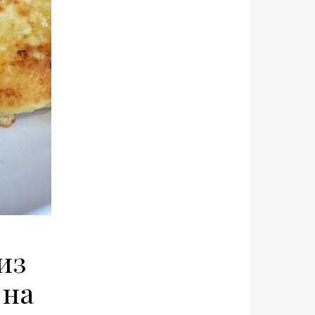
из
 на