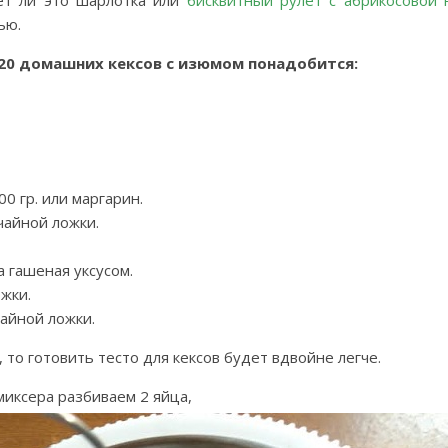
ет ли это шарлотка или
бисквитный рулет с абрикосовой 
ью.
20 домашних кексов с изюмом понадобится:
0 гр. или маргарин.
чайной ложки.
а гашеная уксусом.
ожки.
чайной ложки.
, то готовить тесто для кексов будет вдвойне легче.
миксера разбиваем 2 яйца,