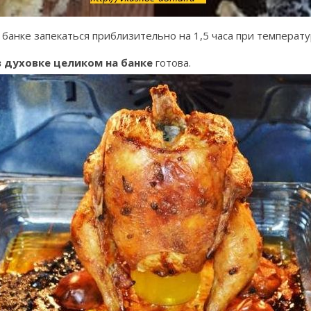
банке запекаться приблизительно на 1,5 часа при температу
в духовке целиком на банке
готова.