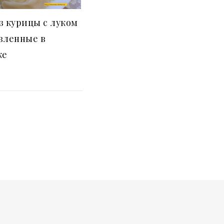
з курицы с луком
вленные в
ке