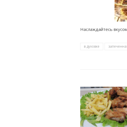
Наслаждайтесь вкусо
в духовке
запеченна