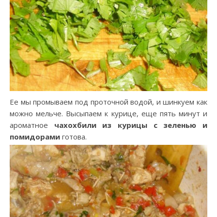
Ее мы промываем под проточной водой, и шинкуем как
можно мельче. Высыпаем к курице, еще пять минут и
ароматное
чахохбили из курицы с зеленью и
помидорами
готова.