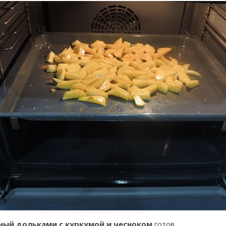
ный дольками с куркумой и чесноком
готов.