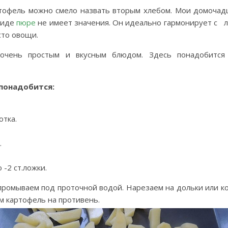
тофель можно смело назвать вторым хлебом. Мои домочад
виде
пюре
не имеет значения. Он идеально гармонирует с 
сто овощи.
очень простым и вкусным блюдом. Здесь понадобитс
понадобится:
отка.
.
 -2 ст.ложки.
ромываем под проточной водой. Нарезаем на дольки или ко
м картофель на противень.