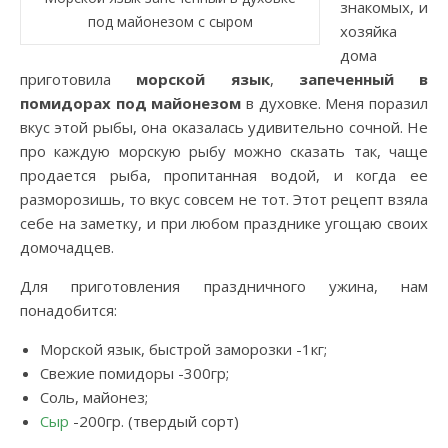
знакомых, и
под майонезом с сыром
хозяйка
дома
приготовила
морской язык
,
запеченный в
помидорах под майонезом
в духовке. Меня поразил
вкус этой рыбы, она оказалась удивительно сочной. Не
про каждую морскую рыбу можно сказать так, чаще
продается рыба, пропитанная водой, и когда ее
разморозишь, то вкус совсем не тот. Этот рецепт взяла
себе на заметку, и при любом празднике угощаю своих
домочадцев.
Для приготовления праздничного ужина, нам
понадобится:
Морской язык, быстрой заморозки -1кг;
Свежие помидоры -300гр;
Соль, майонез;
Сыр
-200гр. (твердый сорт)