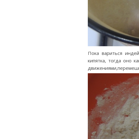
Пока вариться индей
кипятка, тогда оно к
движениями,перемеш