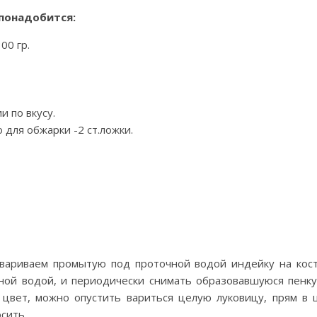
понадобится:
00 гр.
и по вкусу.
 для обжарки -2 ст.ложки.
вариваем промытую под проточной водой индейку на кост
ной водой, и периодически снимать образовавшуюся пенку
 цвет, можно опустить вариться целую луковицу, прям в 
сить.