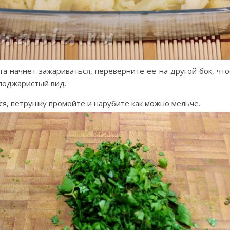
ста начнет зажариваться, переверните ее на другой бок, что
поджаристый вид.
ся, петрушку промойте и нарубите как можно мельче.