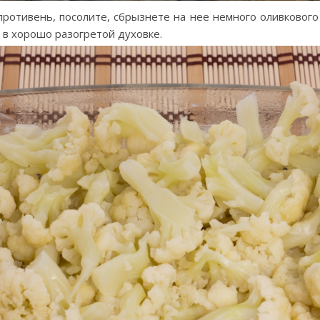
противень, посолите, сбрызнете на нее немного оливкового 
 в хорошо разогретой духовке.