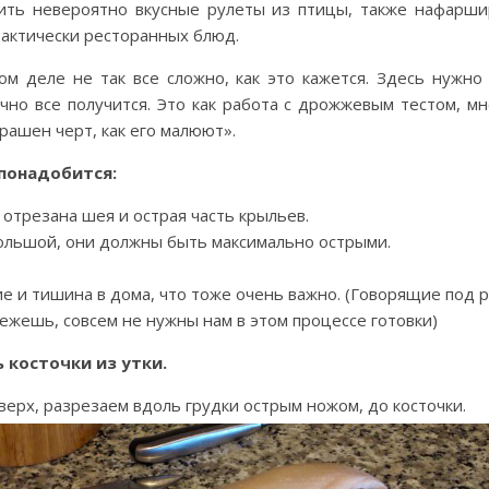
ить невероятно вкусные рулеты из птицы, также нафарши
рактически ресторанных блюд.
ом деле не так все сложно, как это кажется. Здесь нужн
очно все получится. Это как работа с дрожжевым тестом, мно
трашен черт, как его малюют».
понадобится:
е отрезана шея и острая часть крыльев.
ольшой, они должны быть максимально острыми.
 и тишина в дома, что тоже очень важно. (Говорящие под ру
ежешь, совсем не нужны нам в этом процессе готовки)
 косточки из утки.
верх, разрезаем вдоль грудки острым ножом, до косточки.