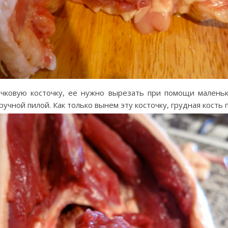
чковую косточку, ее нужно вырезать при помощи малень
ручной пилой. Как только вынем эту косточку, грудная кость 