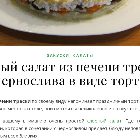
,
ЗАКУСКИ
САЛАТЫ
ый салат из печени тр
чернослива в виде торт
ечени трески
по своему виду напоминает праздничный торт.
е место на столе, они смотрятся великолепно и на вкус все
ю вашему вниманию очень простой
слоеный салат
. Где 
ки, которая в сочетании с черносливом предает блюду непов
ым всех близких.