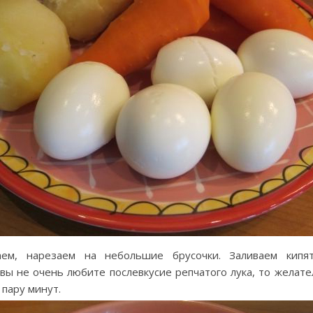
ем, нарезаем на небольшие брусочки. Заливаем кипя
 вы не очень любите послевкусие репчатого лука, то желате
пару минут.