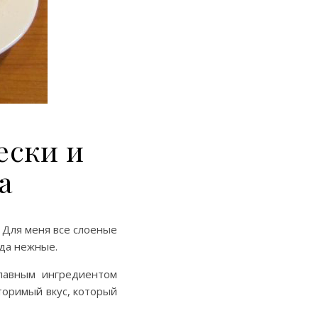
ески и
а
 Для меня все слоеные
гда нежные.
главным ингредиентом
торимый вкус, который