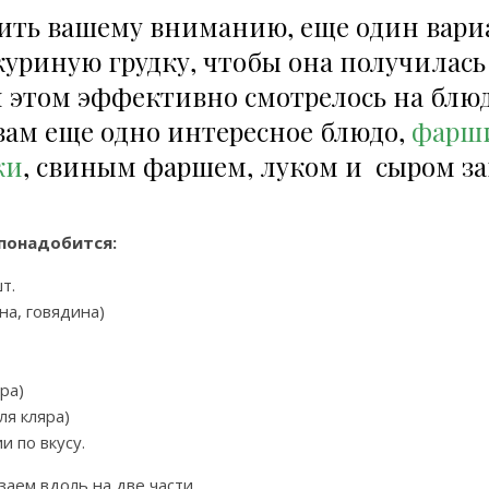
вить вашему вниманию, еще один вари
уриную грудку, чтобы она получилась
и этом эффективно смотрелось на блюд
вам еще одно интересное блюдо,
фарш
ки
, свиным фаршем, луком и сыром з
понадобится:
т.
на, говядина)
яра)
ля кляра)
и по вкусу.
аем вдоль на две части.