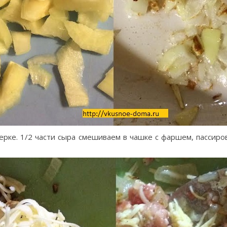
ерке. 1/2 части сыра смешиваем в чашке с фаршем, пассиро