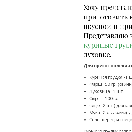
Хочу предста
приготовить к
вкусной и пр
Представляю 
куриные груд
духовке.
Для приготовления 
Куриная грудка -1 ш
Фарш -50 гр. (свини
Луковица -1 шт.
Сыр — 100гр.
яйцо -2 шт.( для кл
Мука -2 ст. ложки( д
Соль, перец и специ
Куриную грудку разрез