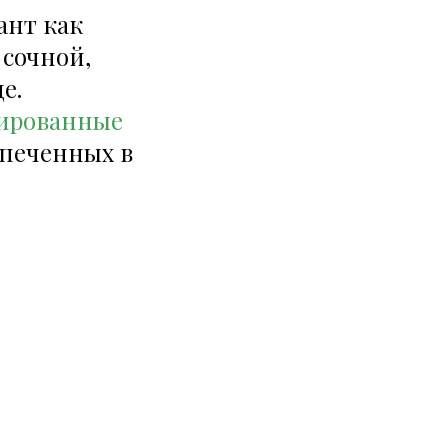
ант как
 сочной,
е.
ированные
апеченных в