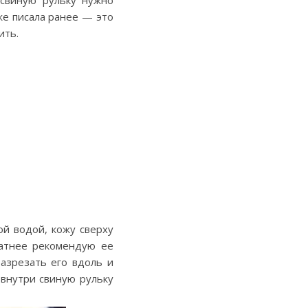
 свиную рульку нужно
же писала ранее — это
ить.
й водой, кожу сверху
матнее рекомендую ее
разрезать его вдоль и
 внутри свиную рульку