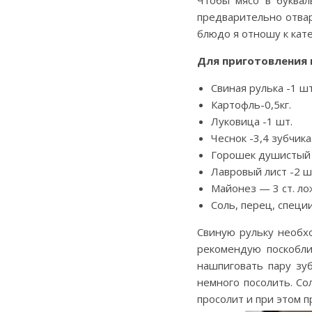
Чтобы мясо в буквал
предварительно отвар
блюдо я отношу к кат
Для приготовления 
Свиная рулька -1 шт
Картофль-0,5кг.
Луковица -1 шт.
Чеснок -3,4 зубчика
Горошек душистый 
Лавровый лист -2 ш
Майонез — 3 ст. ло
Соль, перец, специи
Свиную рульку необх
рекомендую поскобли
нашпиговать пару зуб
немного посолить. Со
просолит и при этом 