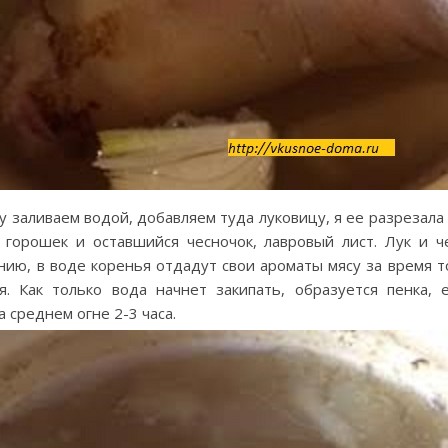
 заливаем водой, добавляем туда луковицу, я ее разрезала н
 горошек и оставшийся чесночок, лавровый лист. Лук и 
нию, в воде коренья отдадут свои ароматы мясу за время т
я. Как только вода начнет закипать, образуется пенка, 
 среднем огне 2-3 часа.