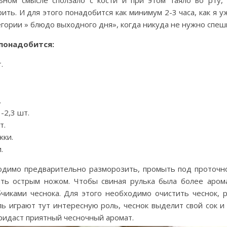
ьном смысле сползало с кости и при этом таяло во рту,
ить. И для этого понадобится как минимум 2-3 часа, как я у
егории » блюдо выходного дня», когда никуда не нужно спеш
понадобится:
.
.
-2,3 шт.
т.
жки.
.
одимо предварительно разморозить, промыть под проточно
ть острым ножом. Чтобы свиная рулька была более аро
чиками чеснока. Для этого необходимо очистить чеснок, 
ль играют тут интересную роль, чеснок выделит свой сок и
придаст приятный чесночный аромат.