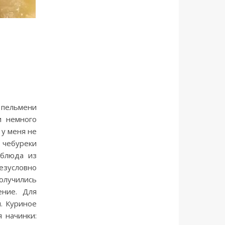
 пельмени
и немного
 у меня не
 чебуреки
 блюда из
езусловно
олучились
ение. Для
л. Куриное
я начинки: