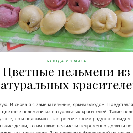
БЛЮДА ИЗ МЯСА
Цветные пельмени из
атуральных красител
вую. И снова я с замечательным, ярким блюдом. Представл
 цветные пельмени из натуральных красителей. Такие пел
усные, но и поднимают настроение своим радужным видом. 
енькие детки, то им такие пельмени непременно должны пон
годня два цвета желтый из моркови и фиолетовый из свеклы