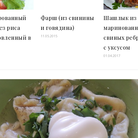
рованный
Фарш (из свинины
Шашлык из
ез риса
и говядина)
маринован
11.05.2015
овленный в
свиных ре
с уксусом
01.04.2017