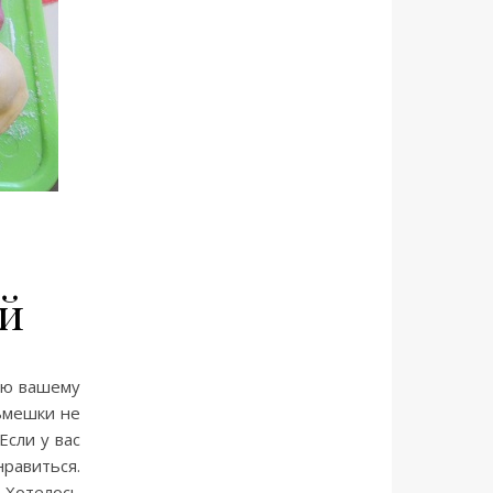
ей
яю вашему
ьмешки не
Если у вас
равиться.
. Хотелось