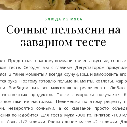
БЛЮДА ИЗ МЯСА
Сочные пельмени на
заварном тесте
вет. Представляю вашему вниманию очень вкусные, сочные
ном тесте. Сегодня мы с главным Дегустатором прикупил
яса. В такие моменты я всегда кручу фарш, и заморозить его
тся рука. Поэтому готовлю пельмени, манты, котлеты, жарю
ши. Вообщем пытаюсь максимально реализовать. Люблю
качественных продуктов. После заморозки получается б
но все-таки не настолько. Пельмешки по этому рецепту п
и, невероятно сочными, а со сметаной просто объед
ения понадобится: Для теста: Мука -300 гр. Кипяток -100 м
т. Соль -1/2 ч.ложки. Растительное масло -2 ст.ложки. Дл