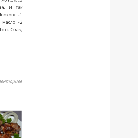
та. И так
Морковь -1
 масло -2
1шт. Соль,
ментариев