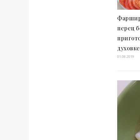
Фарши
перец б
пригот
духовке
01.08.2019