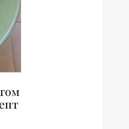
стом
епт