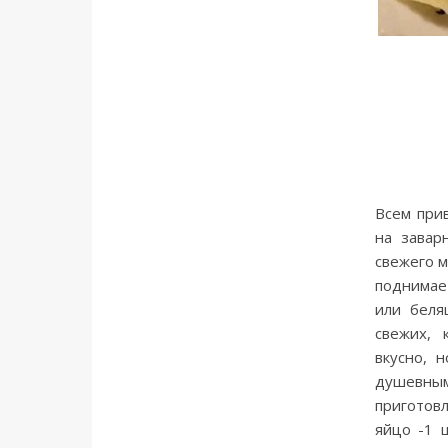
Всем при
на завар
свежего м
поднимае
или беля
свежих, 
вкусно, 
душевным
приготовл
яйцо -1 ш