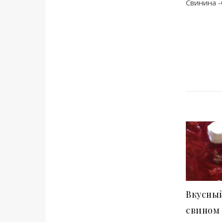
Свинина -
Вкусны
свином 