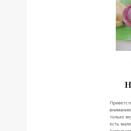
н
Приветст
вниманию
только вк
есть мал
У меня се