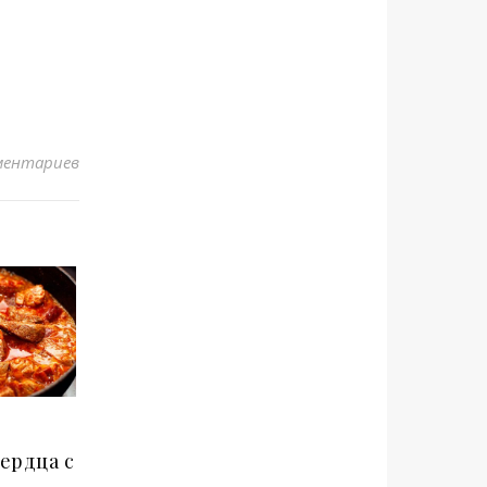
ментариев
ердца с