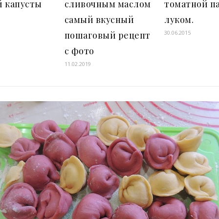
й капусты
сливочным маслом
томатной п
самый вкусный
луком.
30.06.2015
пошаговый рецепт
с фото
11.02.2019