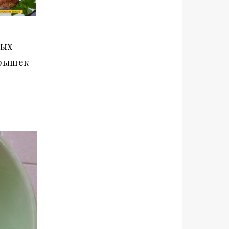
ных
брышек