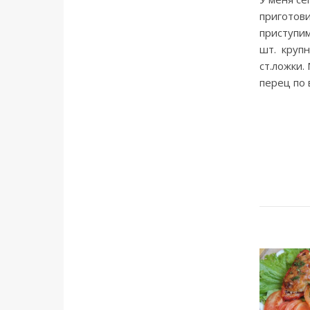
приготов
приступим
шт. круп
ст.ложки.
перец по 