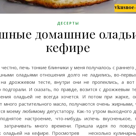
ДЕСЕРТЫ
шные домашние оладьи
кефире
 честно, печь тонкие блинчики у меня получалось с раннего 
шными оладьями отношения долго не ладились, во-первых
 на дрожжевом тесте, внутри они не пропеклись, а вот
 подгорали. И сказать, по правде, возится с дрожжевым т
ления оладьей не всегда хочется. И потом при жарке, о
т много растительного масло, получаются очень жирными, 
тся моему любимому дегустатору. Как-то утром выходного д
поднятое настроение, что-нибудь испечь вкусненькое, 
е затрачивать много времени. Пришла идея по поводу
 оладьей на кефире. Просмотрев несколько кулинарны