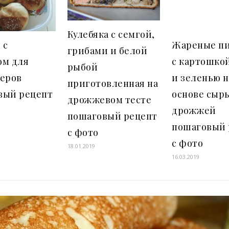
Кулебяка с семгой,
 с
Жареные п
грибами и белой
ом для
с картошко
рыбой
геров
и зеленью н
приготовленная на
вый рецепт
основе сыр
дрожжевом тесте
дрожжей
пошаговый рецепт
пошаговый 
с фото
с фото
18.01.2019
16.03.2019