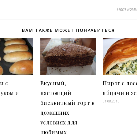
Нет ком
ВАМ ТАКЖЕ МОЖЕТ ПОНРАВИТЬСЯ
и с
Вкусный,
Пирог с лос
уком и
настоящий
яйцами и з
31.08.2015
бисквитный торт в
домашних
условиях для
любимых