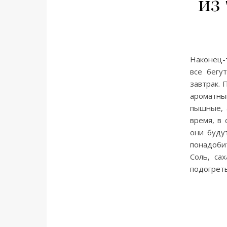
из
Наконец-
все бегу
завтрак.
ароматны
пышные, 
время, в 
они буду
понадобит
Соль, са
подогреть