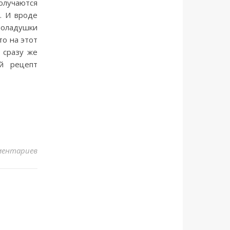
получаются
. И вроде
 оладушки
то на этот
 сразу же
й рецепт
ментариев