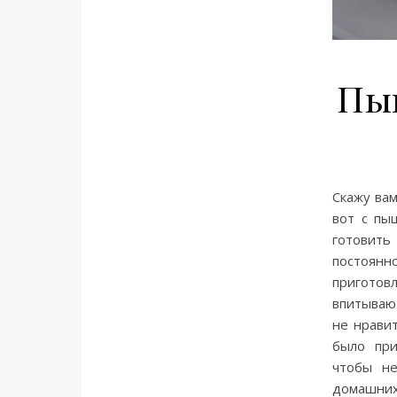
Пы
Скажу вам
вот с пы
готовить
постоянно
приготов
впитываю
не нрави
было при
чтобы н
домашних