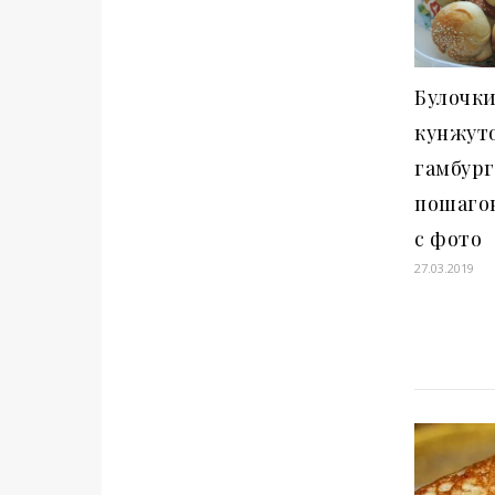
Булочки
кунжут
гамбур
пошаго
с фото
27.03.2019