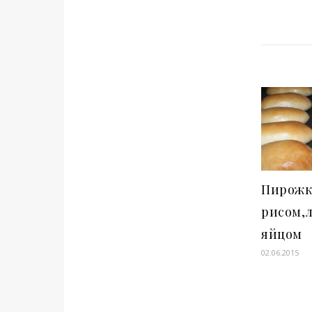
Пирожк
рисом,л
яйцом
02.06.2015