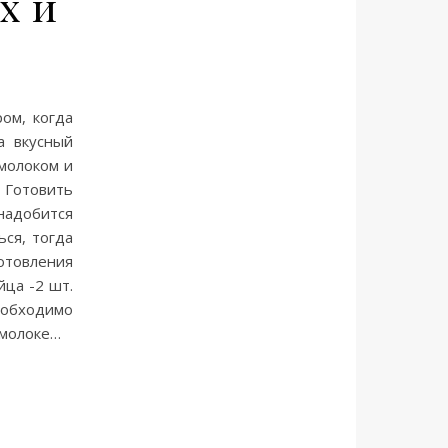
х и
ом, когда
а вкусный
молоком и
 Готовить
надобится
ься, тогда
отовления
йца -2 шт.
еобходимо
 молоке…