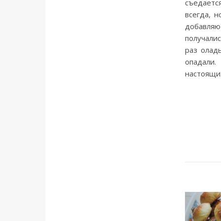
съедается
всегда, 
добавляю
получалис
раз олад
опадали
настоящи