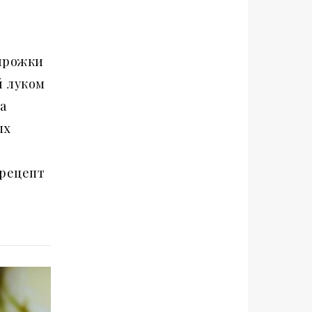
ирожки
й луком
а
ых
рецепт