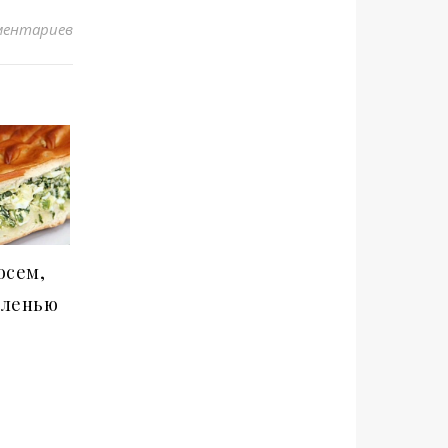
ментариев
осем,
еленью