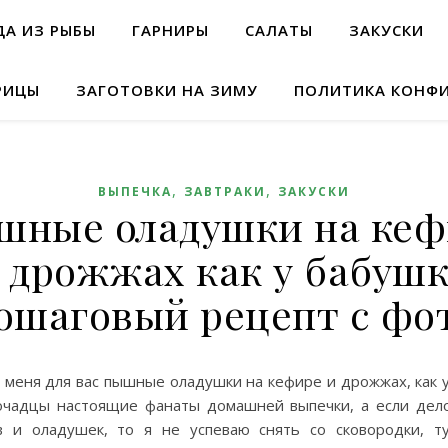
А ИЗ РЫБЫ
ГАРНИРЫ
САЛАТЫ
ЗАКУСКИ
РИЦЫ
ЗАГОТОВКИ НА ЗИМУ
ПОЛИТИКА КОНФ
,
,
ВЫПЕЧКА
ЗАВТРАКИ
ЗАКУСКИ
шные оладушки на кеф
 дрожжах как у бабуш
ошаговый рецепт с фо
 меня для вас пышные оладушки на кефире и дрожжах, как 
чадцы настоящие фанаты домашней выпечки, а если дело
в и оладушек, то я не успеваю снять со сковородки, т