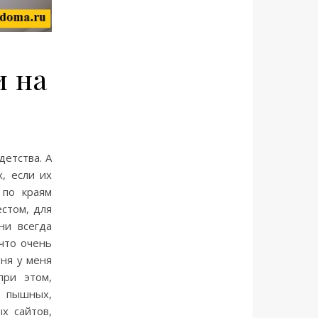
 на
детства. А
, если их
 по краям
естом, для
ни всегда
что очень
ня у меня
при этом,
 пышных,
х сайтов,