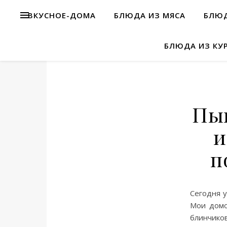
ВКУСНОЕ-ДОМА
БЛЮДА ИЗ МЯСА
БЛЮД
БЛЮДА ИЗ КУ
Пы
и
п
Сегодня у
Мои домо
блинчико