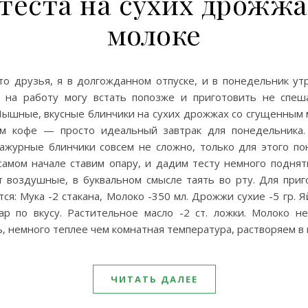
 теста на сухих дрожжа
молоке
то друзья, я в долгожданном отпуске, и в понедельник утр
т на работу могу встать попозже и приготовить не спеш
 Пышные, вкусные блинчики на сухих дрожжах со сгущенным 
м кофе — просто идеальный завтрак для понедельника.
ажурные блинчики совсем не сложно, только для этого по
самом начале ставим опару, и дадим тесту немного поднят
т воздушные, в буквальном смысле таять во рту. Для приг
ся: Мука -2 стакана, Молоко -350 мл. Дрожжи сухие -5 гр. Я
хар по вкусу. Растительное масло -2 ст. ложки. Молоко н
, немного теплее чем комнатная температура, растворяем в
ЧИТАТЬ ДАЛЕЕ