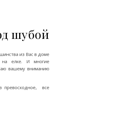
од шубой
шинства из Вас в доме
и на елке. И многие
агаю вашему вниманию
в превосходное, все