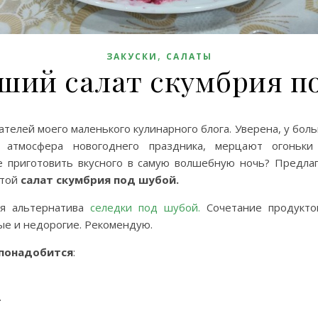
,
ЗАКУСКИ
САЛАТЫ
ший салат скумбрия п
ателей моего маленького кулинарного блога. Уверена, у боль
я атмосфера новогоднего праздника, мерцают огоньк
е приготовить вкусного в самую волшебную ночь? Предл
стой
салат скумбрия под шубой.
ая альтернатива
селедки под шубой.
Сочетание продукто
ые и недорогие. Рекомендую.
 понадобится
:
.