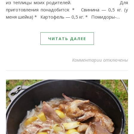
из теплицы моих родителей. Для
приготовления понадобится: * Свинина — 0,5 кг. (у
меня шейка) * Картофель — 0,5 кг. * Помидоры-…
ЧИТАТЬ ДАЛЕЕ
к записи Кебаб
Комментарии
отключены